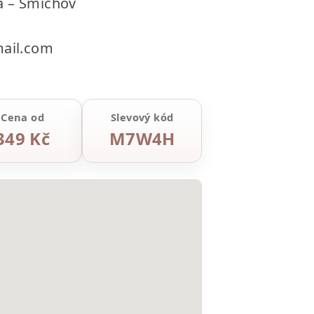
a – Smíchov
ail.com
Cena od
Slevový kód
349 Kč
M7W4H