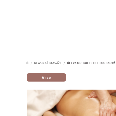
Přejít na obsah
/
KLASICKÉ MASÁŽE
/
ÚLEVA OD BOLESTI: HLOUBKOVÁ 
DOMŮ
Akce