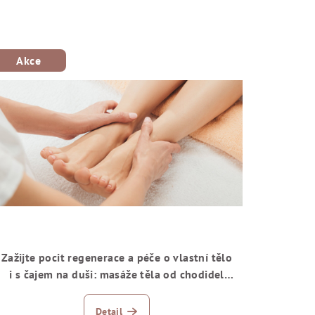
Akce
Zažijte pocit regenerace a péče o vlastní tělo
i s čajem na duši: masáže těla od chodidel
po záda a šíji
Detail