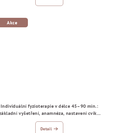
Akce
Individuální fyzioterapie v délce 45–90 min.:
základní vyšetření, anamnéza, nastavení cviků
a jejich ukázky
Detail