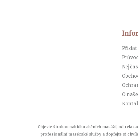
Zápatí
Info
Přidat
Průvo
Nejčas
Obcho
Ochran
O naše
Konta
Objevte širokou nabídku akčních masáží, od relaxač
profesionální masérské služby a dopřejte si chví