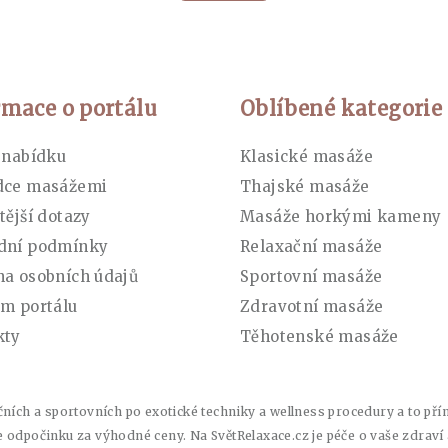
rmace o portálu
Oblíbené kategorie
 nabídku
Klasické masáže
dce masážemi
Thajské masáže
tější dotazy
Masáže horkými kameny
dní podmínky
Relaxační masáže
a osobních údajů
Sportovní masáže
m portálu
Zdravotní masáže
kty
Těhotenské masáže
ních a sportovních po exotické techniky a wellness procedury a to přímo
le odpočinku za výhodné ceny. Na SvětRelaxace.cz je péče o vaše zdraví