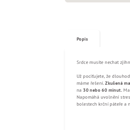
Popis
Srdce musíte nechat zjihn
Už pociťujete, že dlouho
máme řešení.
Zkušená ma
na
30 nebo 60 minut.
Mas
Napomáhá uvolnění stresu
bolestech krční páteře a 