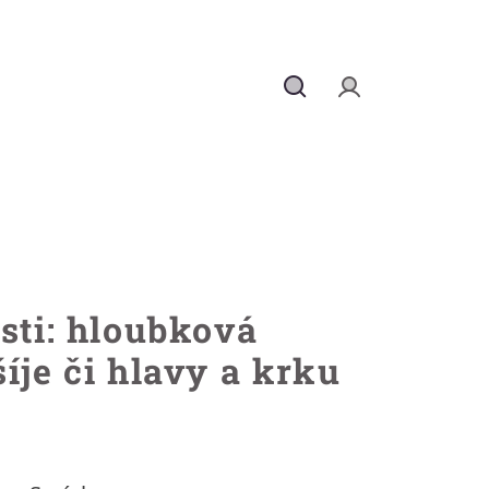
Hledat
Přihlášení
sti: hloubková
íje či hlavy a krku
a