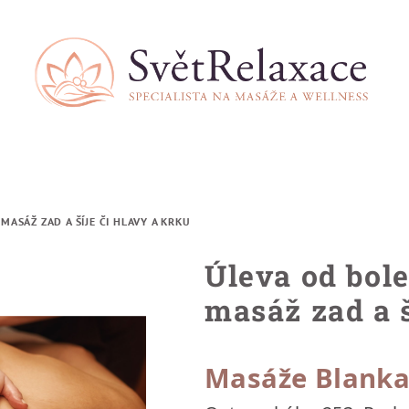
MASÁŽ ZAD A ŠÍJE ČI HLAVY A KRKU
Úleva od bole
masáž zad a š
Masáže Blank