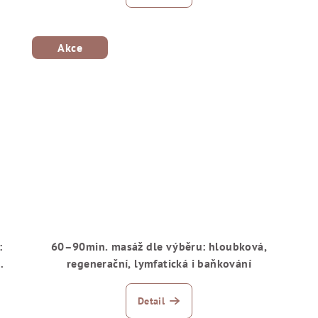
Akce
:
60–90min. masáž dle výběru: hloubková,
á
regenerační, lymfatická i baňkování
Detail