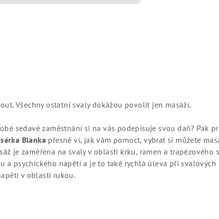
out. Všechny ostatní svaly dokážou povolit jen masáží.
dobé sedavé zaměstnání si na vás podepisuje svou daň? Pak pr
sérka Blanka
přesně ví, jak vám pomoct, vybrat si můžete mas
áž je zaměřena na svaly v oblasti krku, ramen a trapézového s
 a psychického napětí a je to také rychlá úleva při svalových
napětí v oblasti rukou.