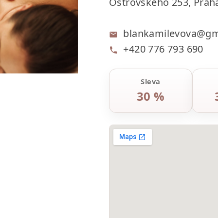
Ostrovského 253, Prah
blankamilevova@gm
+420 776 793 690
Sleva
30 %