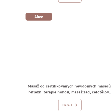
Akce
Masáž od certifikovaných nevidomých masérů
reflexní terapie nohou, masáž zad, celotělov
i lymfodrenáž
Detail