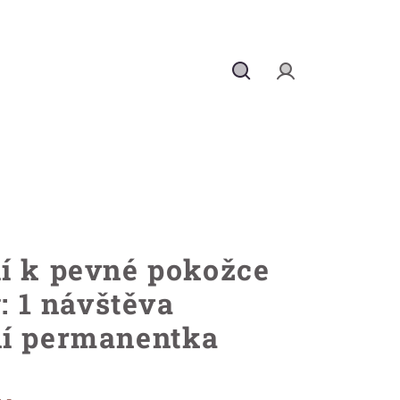
Hledat
Přihlášení
í k pevné pokožce
y: 1 návštěva
ní permanentka