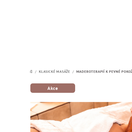
Přejít na obsah
/
KLASICKÉ MASÁŽE
/
MADEROTERAPIÍ K PEVNÉ POKOŽ
DOMŮ
Akce