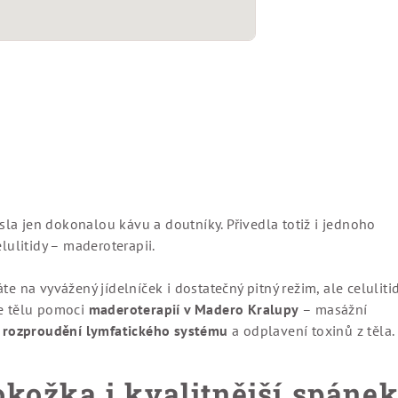
la jen dokonalou kávu a doutníky. Přivedla totiž i jednoho
elulitidy – maderoterapii.
te na vyvážený jídelníček i dostatečný pitný režim, ale celuliti
te tělu pomoci
maderoterapií v Madero Kralupy
– masážní
e
rozproudění lymfatického systému
a odplavení toxinů z těla.
okožka i kvalitnější spáne