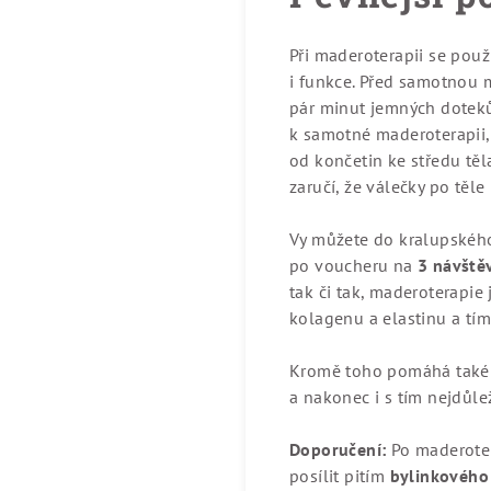
Při maderoterapii se použ
i funkce. Před samotnou 
pár minut jemných doteků 
k samotné maderoterapii, 
od končetin ke středu tě
zaručí, že válečky po těl
Vy můžete do kralupského
po voucheru na
3 návště
tak či tak, maderoterapi
kolagenu a elastinu a tí
Kromě toho pomáhá také
a nakonec i s tím nejdůl
Doporučení:
Po maderoter
posílit pitím
bylinkového