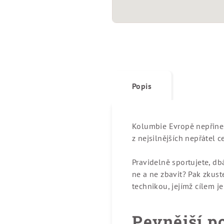
Popis
Kolumbie Evropě nepřines
z nejsilnějších nepřátel c
Pravidelně sportujete, dbá
ne a ne zbavit? Pak zkus
technikou, jejímž cílem j
Pevnější p