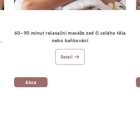
60–90 minut relaxační masáže zad či celého těla
e
nebo baňkování
Detail
Akce