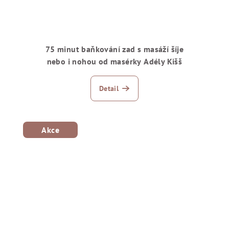
y
75 minut baňkování zad s masáží šíje
nebo i nohou od masérky Adély Kišš
Detail
Akce