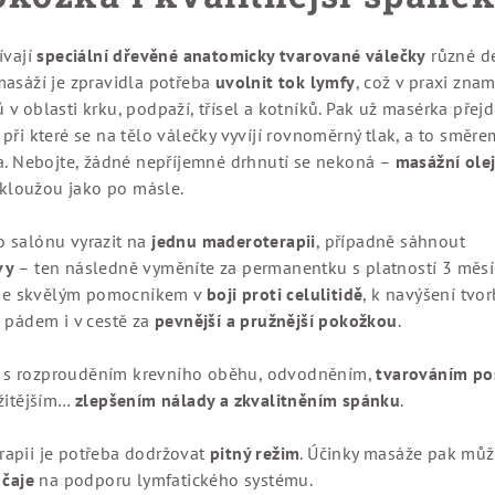
ívají
speciální dřevěné anatomicky tvarované válečky
různé d
masáží je zpravidla potřeba
uvolnit tok lymfy
, což v praxi zna
v oblasti krku, podpaží, třísel a kotníků. Pak už masérka přej
při které se na tělo válečky vyvíjí rovnoměrný tlak, a to směre
la. Nebojte, žádné nepříjemné drhnutí se nekoná –
masážní ole
e kloužou jako po másle.
 salónu vyrazit na
jednu maderoterapii
, případně sáhnout
vy
– ten následně vyměníte za permanentku s platností 3 měsíc
e je skvělým pomocníkem v
boji proti celulitidě
, k navýšení tvor
m pádem i v cestě za
pevnější a pružnější pokožkou
.
 s rozprouděním krevního oběhu, odvodněním,
tvarováním po
ežitějším…
zlepšením nálady a zkvalitněním spánku
.
apii je potřeba dodržovat
pitný režim
. Účinky masáže pak můž
 čaje
na podporu lymfatického systému.