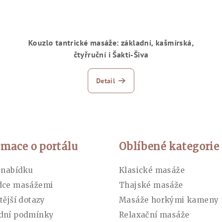
Kouzlo tantrické masáže: základní, kašmírská,
čtyřruční i Šakti-Šiva
Detail
rmace o portálu
Oblíbené kategorie
 nabídku
Klasické masáže
dce masážemi
Thajské masáže
tější dotazy
Masáže horkými kameny
dní podmínky
Relaxační masáže