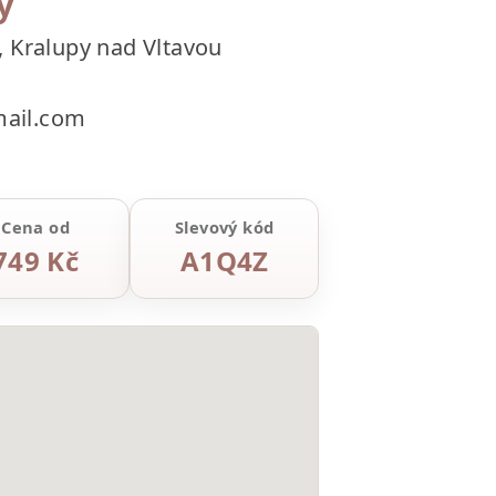
y
 Kralupy nad Vltavou
ail.com
Cena od
Slevový kód
749 Kč
A1Q4Z