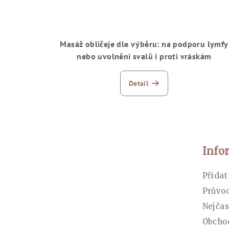
Masáž obličeje dle výběru: na podporu lymfy
nebo uvolnění svalů i proti vráskám
Detail
Zápatí
Info
Přidat
Průvo
Nejčas
Obcho