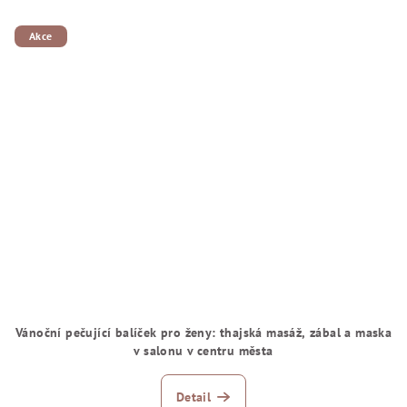
Akce
Vánoční pečující balíček pro ženy: thajská masáž, zábal a maska
v salonu v centru města
Detail