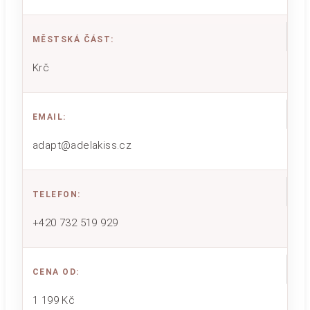
MĚSTSKÁ ČÁST
:
Krč
EMAIL
:
adapt@adelakiss.cz
TELEFON
:
+420 732 519 929
CENA OD
:
1 199 Kč