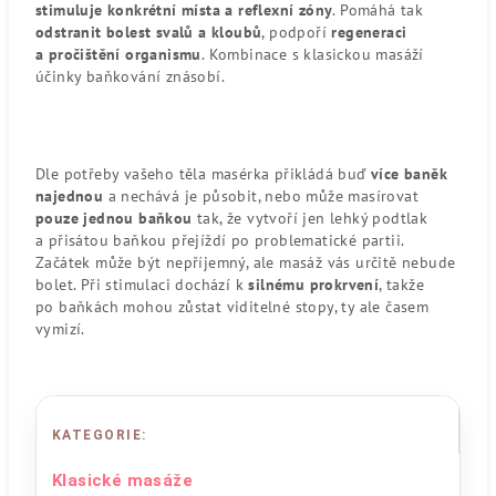
stimuluje konkrétní místa a reflexní zóny
. Pomáhá tak
odstranit bolest svalů a kloubů
, podpoří
regeneraci
a pročištění organismu
. Kombinace s klasickou masáží
účinky baňkování znásobí.
Dle potřeby vašeho těla masérka přikládá buď
více baněk
najednou
a nechává je působit, nebo může masírovat
pouze jednou baňkou
tak, že vytvoří jen lehký podtlak
a přisátou baňkou přejíždí po problematické partii.
Začátek může být nepříjemný, ale masáž vás určitě nebude
bolet. Při stimulaci dochází k
silnému prokrvení
, takže
po baňkách mohou zůstat viditelné stopy, ty ale časem
vymizí.
KATEGORIE
:
Klasické masáže