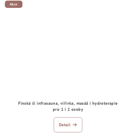
Akce
Finská či infrasauna, vířivka, masáž i hydroterapie
pro 1 i 2 osoby
Detail