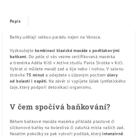
Popis
Baňky udělají velkou parádu nejen na Vánoce.
Vyzkoušejte
kombinaci klasické masáže s podtlakovými
baňkami
. Do péče si vás vezme certifikovaná masérka
a trenérka Adéla Kišš v Active studiu Pavla Sirotka v Krči.
Vybrat si můžete masáž zad a šíje nebo i nohou. V salonu
strávíte
75 minut
a odejdete s úžasným pocitem
úlevy
od bolestí i napětí
. Na závěr si vypijete šálek lymfatického
čaje, který podpoří detoxikaci organismu.
V čem spočívá baňkování?
Během baňkové masáže masérka přikládá plastové či
silikonové baňky na bolestivá či zatuhlá místa vašich zad.
Nasátím pokožky se pak vytvoří podtlak, který
intenzivně