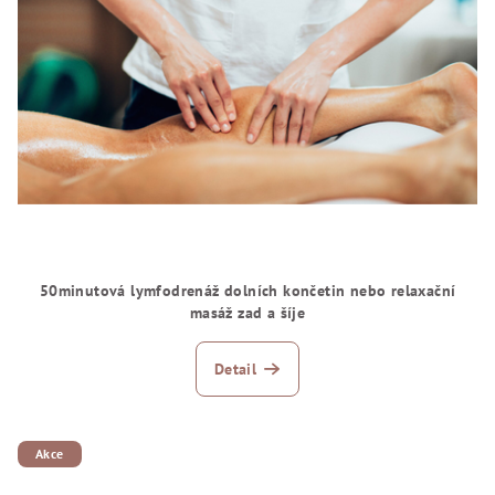
50minutová lymfodrenáž dolních končetin nebo relaxační
masáž zad a šíje
Detail
Akce