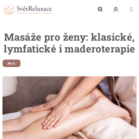
Přejít na obsah
Hledat
Přihlášení
Masáže pro ženy: klasické,
lymfatické i maderoterapie
Akce