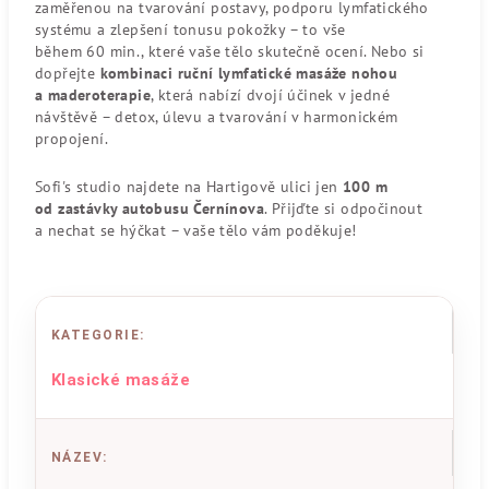
zaměřenou na tvarování postavy, podporu lymfatického
systému a zlepšení tonusu pokožky – to vše
během 60 min., které vaše tělo skutečně ocení. Nebo si
dopřejte
kombinaci ruční lymfatické masáže nohou
a maderoterapie
, která nabízí dvojí účinek v jedné
návštěvě – detox, úlevu a tvarování v harmonickém
propojení.
Sofi's studio najdete na Hartigově ulici jen
100 m
od zastávky autobusu Černínova
. Přijďte si odpočinout
a nechat se hýčkat – vaše tělo vám poděkuje!
KATEGORIE
:
Klasické masáže
NÁZEV
: