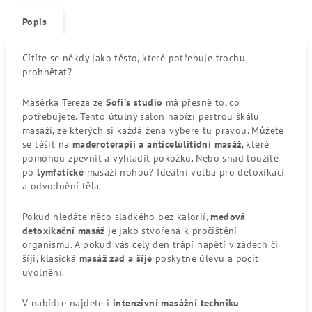
Popis
Cítíte se někdy jako těsto, které potřebuje trochu
prohnětat?
Masérka Tereza ze
Sofi's studio
má přesně to, co
potřebujete. Tento útulný salon nabízí pestrou škálu
masáží, ze kterých si každá žena vybere tu pravou. Můžete
se těšit na
maderoterapii a anticelulitidní masáž
, které
pomohou zpevnit a vyhladit pokožku. Nebo snad toužíte
po
lymfatické
masáži nohou? Ideální volba pro detoxikaci
a odvodnění těla.
Pokud hledáte něco sladkého bez kalorií,
medová
detoxikační masáž
je jako stvořená k pročištění
organismu. A pokud vás celý den trápí napětí v zádech či
šíji, klasická
masáž zad a šíje
poskytne úlevu a pocit
uvolnění.
V nabídce najdete i
intenzivní masážní techniku