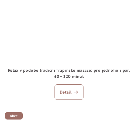
Relax v podobě tradiční filipínské masáže: pro jednoho i pár,
60–⁠⁠⁠⁠⁠⁠120 minut
Detail
Akce