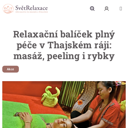
Přejít na obsah
Hledat
Přihlášení
Relaxační balíček plný
péče v Thajském ráji:
masáž, peeling i rybky
Akce