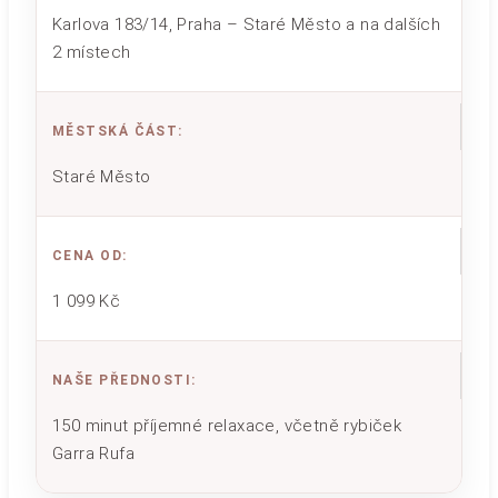
Karlova 183/14, Praha – Staré Město a na dalších
2 místech
MĚSTSKÁ ČÁST
:
Staré Město
CENA OD
:
1 099 Kč
NAŠE PŘEDNOSTI
:
150 minut příjemné relaxace, včetně rybiček
Garra Rufa