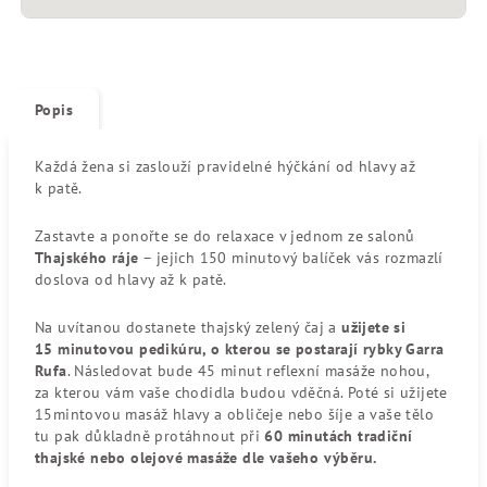
Popis
Každá žena si zaslouží pravidelné hýčkání od hlavy až
k patě.
Zastavte a ponořte se do relaxace v jednom ze salonů
Thajského ráje
– jejich 150 minutový balíček vás rozmazlí
doslova od hlavy až k patě.
Na uvítanou dostanete thajský zelený čaj a
užijete si
15 minutovou pedikúru, o kterou se postarají rybky Garra
Rufa
. Následovat bude 45 minut reflexní masáže nohou,
za kterou vám vaše chodidla budou vděčná. Poté si užijete
15mintovou masáž hlavy a obličeje nebo šíje a vaše tělo
tu pak důkladně protáhnout při
60 minutách tradiční
thajské nebo olejové masáže dle vašeho výběru.