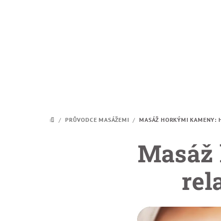
Přejít na obsah
/
PRŮVODCE MASÁŽEMI
/
MASÁŽ HORKÝMI KAMENY: H
DOMŮ
Masáž 
rel