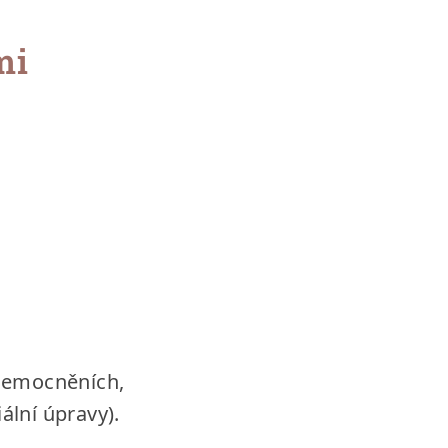
mi
onemocněních,
ální úpravy).