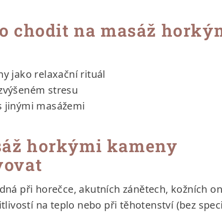
to chodit na masáž horký
ny jako relaxační rituál
 zvýšeném stresu
s jinými masážemi
áž horkými kameny
vovat
dná při horečce, akutních zánětech, kožních 
livostí na teplo nebo při těhotenství (bez speci