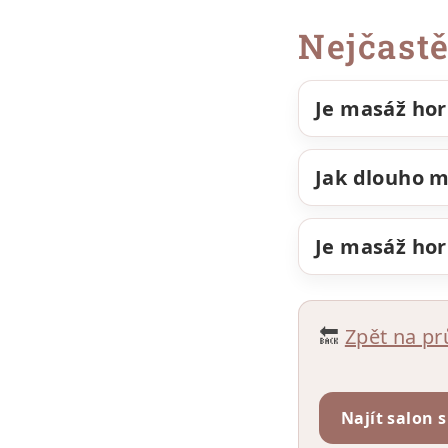
Nejčastě
Je masáž ho
Jak dlouho m
Je masáž hor
🔙
Zpět na p
Najít salon