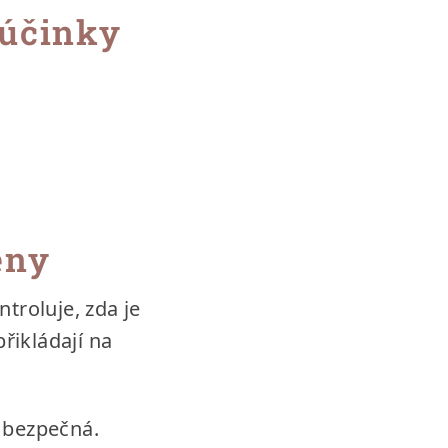
účinky
eny
roluje, zda je
řikládají na
 bezpečná.