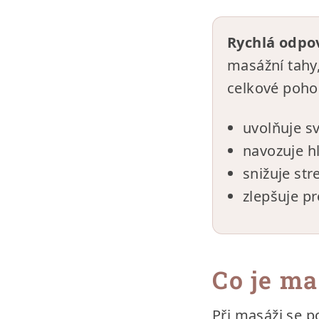
Rychlá odpo
masážní tahy,
celkové poho
uvolňuje sv
navozuje h
snižuje str
zlepšuje pr
Co je m
Při masáži se p