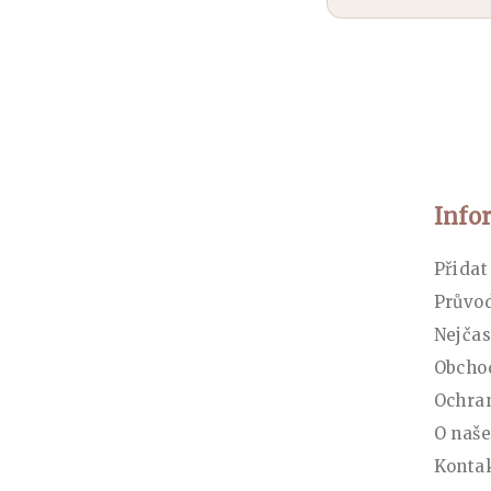
Zápatí
Info
Přidat
Průvo
Nejčas
Obcho
Ochran
O naše
Konta