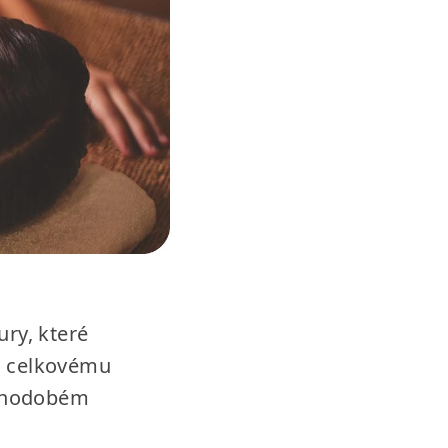
ry, které
a celkovému
louhodobém