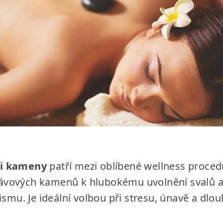
i kameny
patří mezi oblíbené wellness procedu
o lávových kamenů k hlubokému uvolnění svalů 
ismu. Je ideální volbou při stresu, únavě a d