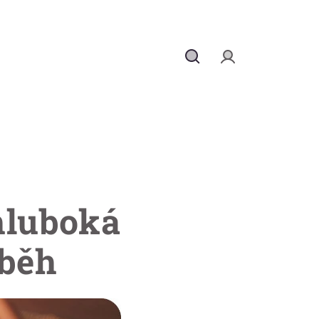
Hledat
Přihlášení
hluboká
ůběh