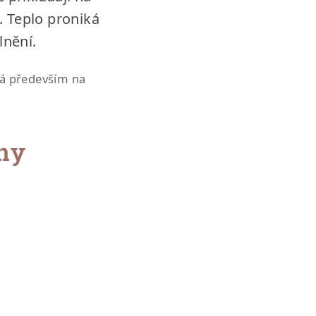
. Teplo proniká
lnění.
ná především na
ny