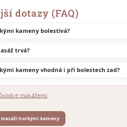
jší dotazy (FAQ)
rkými kameny bolestivá?
asáž trvá?
kými kameny vhodná i při bolestech zad?
růvodce masážemi
 s masáží horkými kameny