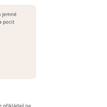
a jemné
a pocit
 přikládají na