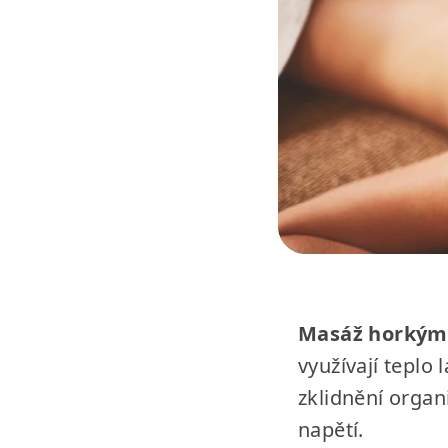
Masáž horkým
využívají tepl
zklidnění organ
napětí.