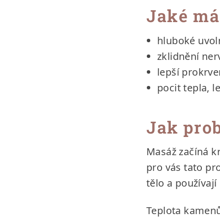
Jaké má
hluboké uvol
zklidnění ne
lepší prokrve
pocit tepla, 
Jak pro
Masáž začíná k
pro vás tato p
tělo a používa
Teplota kamenů 