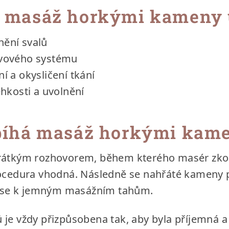
 masáž horkými kameny 
nění svalů
rvového systému
ní a okysličení tkání
lehkosti a uvolnění
bíhá masáž horkými kam
rátkým rozhovorem, během kterého masér zkont
rocedura vhodná. Následně se nahřáté kameny p
jí se k jemným masážním tahům.
je vždy přizpůsobena tak, aby byla příjemná a