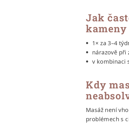
Jak čas
kameny
1× za 3–4 týd
nárazově při
v kombinaci 
Kdy mas
neabsol
Masáž není vho
problémech s cit