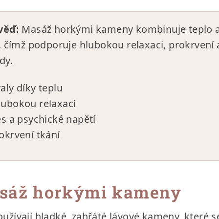
věď:
Masáž horkými kameny kombinuje teplo 
 čímž podporuje hlubokou relaxaci, prokrvení 
dy.
aly díky teplu
lubokou relaxaci
es a psychické napětí
okrvení tkání
asáž horkými kameny
oužívají hladké, zahřáté lávové kameny, které se