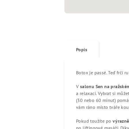
Popis
Botox je passé. Teď frčí r
V
salonu Sen na pražsk
a relaxaci. Vybrat si může
(30 nebo 60 minut) pom
vám ráno místo tváře kou
Pokud toužíte po
výrazně
po liftingové masáži. Dík