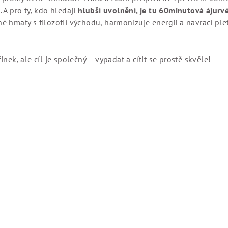
 A pro ty, kdo hledají
hlubší uvolnění, je tu 60minutová ájurv
é hmaty s filozofií východu, harmonizuje energii a navrací ple
nek, ale cíl je společný – vypadat a cítit se prostě skvěle!