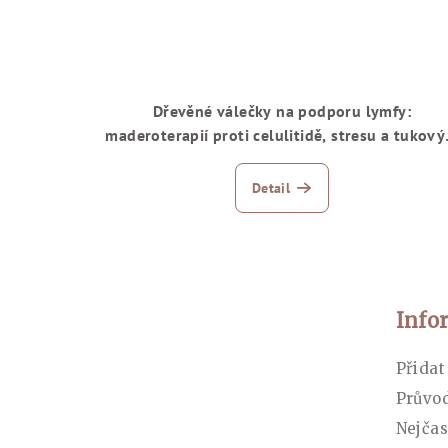
Dřevěné válečky na podporu lymfy:
maderoterapií proti celulitidě, stresu a tukov
zásobám
Detail
Zápatí
Info
Přidat
Průvo
Nejčas