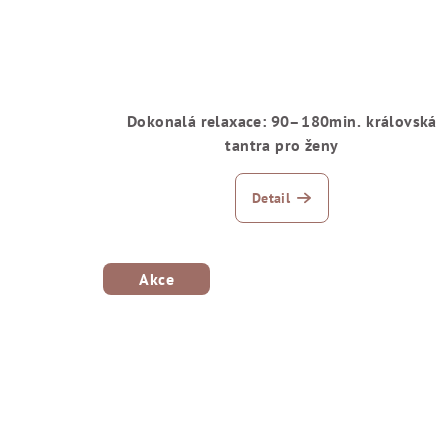
Dokonalá relaxace: 90–⁠180min. ⁠⁠královská
tantra pro ženy
Detail
Akce