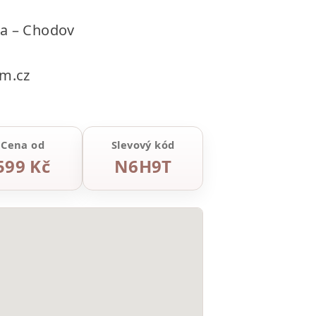
ha – Chodov
m.cz
Cena od
Slevový kód
599 Kč
N6H9T