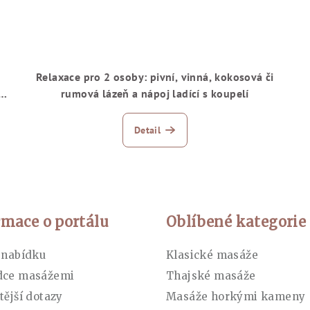
Relaxace pro 2 osoby: pivní, vinná, kokosová či
ým
rumová lázeň a nápoj ladící s koupelí
Detail
rmace o portálu
Oblíbené kategorie
 nabídku
Klasické masáže
dce masážemi
Thajské masáže
tější dotazy
Masáže horkými kameny