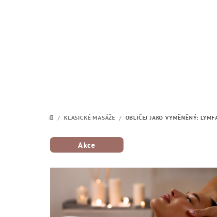
Přejít na obsah
/
KLASICKÉ MASÁŽE
/
OBLIČEJ JAKO VYMĚNĚNÝ: LYMFA
DOMŮ
Akce