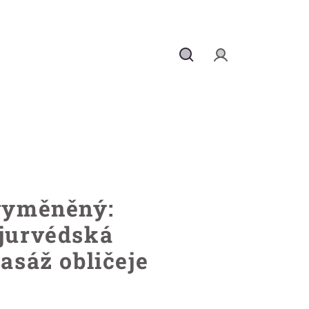
Hledat
Přihlášení
 vyměněný:
ájurvédská
masáž obličeje