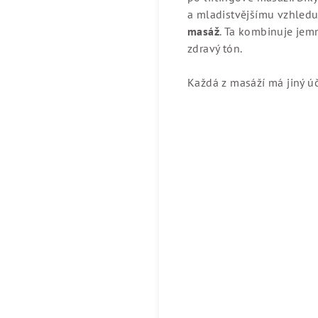
a mladistvějšímu vzhledu.
masáž
. Ta kombinuje jemn
zdravý tón.
Každá z masáží má jiný úči