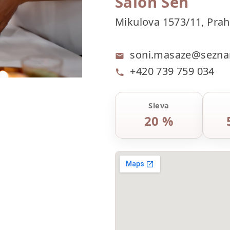
Salon Sen
Mikulova 1573/11, Pra
soni.masaze@sezna
+420 739 759 034
Sleva
20 %