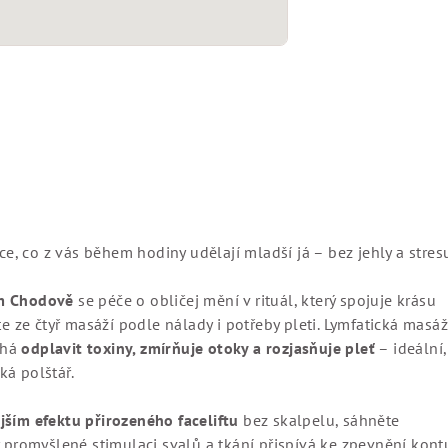
uce, co z vás během hodiny udělají mladší já – bez jehly a stres
ém Chodově
se péče o obličej mění v rituál, který spojuje krásu
te ze čtyř masáží podle nálady i potřeby pleti. Lymfatická masá
áhá
odplavit toxiny, zmírňuje otoky a rozjasňuje pleť
– ideální,
ká polštář.
jším efektu přirozeného faceliftu
bez skalpelu, sáhněte
y promyšlené stimulaci svalů a tkání přispívá ke zpevnění kont