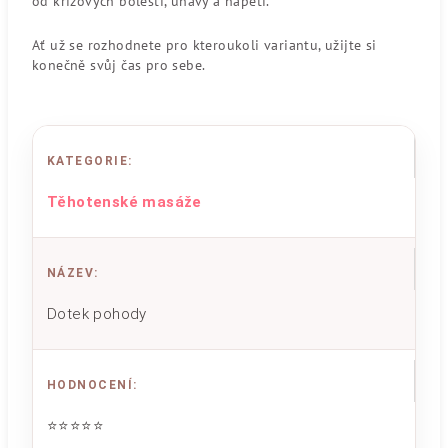
od křížových bolestí, únavy a napětí.
Ať už se rozhodnete pro kteroukoli variantu, užijte si
konečně svůj čas pro sebe.
KATEGORIE
:
Těhotenské masáže
NÁZEV
:
Dotek pohody
HODNOCENÍ
:
⭐⭐⭐⭐⭐