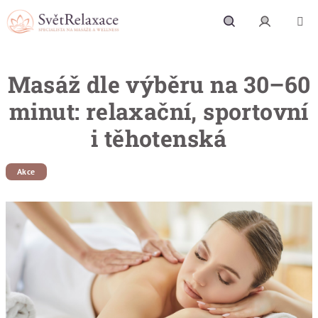
Přejít na obsah
Hledat
Přihlášení
Masáž dle výběru na 30–60
minut: relaxační, sportovní
i těhotenská
Akce