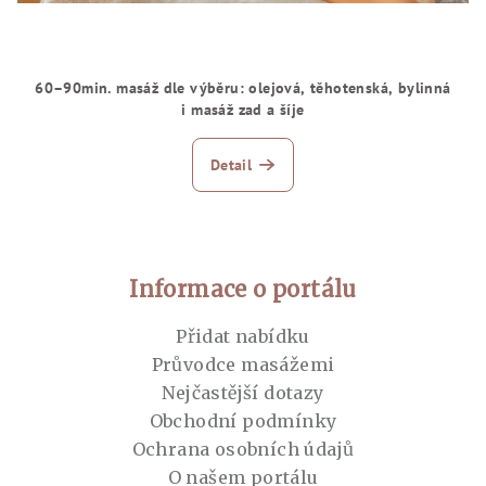
60–90min. masáž dle výběru: olejová, těhotenská, bylinná
i masáž zad a šíje
Detail
Zápatí
Informace o portálu
Přidat nabídku
Průvodce masážemi
Nejčastější dotazy
Obchodní podmínky
Ochrana osobních údajů
O našem portálu