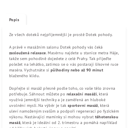
Popis
Ze všech doteků nejpříjemnější je prostě Dotek pohody.
A právě v masážním salonu Dotek pohody vás čeká
zasloužená relaxace
. Masérnu najdete u stanice metra Háje,
takže sem pohodlně dojedete z celé Prahy. Tak přijeďte
poležet na lehátko, zatímco se o vás postarají šikovné ruce
maséra. Vychutnáte si
půlhodiny nebo až 90 minut
blaženého klidu.
Dopřejte si masáž přesně podle toho, co vaše tělo zrovna
potřebuje. Sáhnout můžete po
relaxační masáži
, která
využívá jemnější techniky a je zaměřená an hluboké
uvolnění mysli. Na výběr je tak
sportovní masáž
, která
uleví namoženým svalům a podpoří regeneraci po fyzickém
výkonu. Nastávající maminky si mohou vybrat
těhotenskou
masáž
, která je ideální od 2. trimestru a pomáhá například