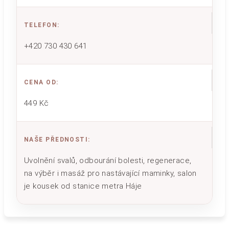
TELEFON
:
+420 730 430 641
CENA OD
:
449 Kč
NAŠE PŘEDNOSTI
:
Uvolnění svalů, odbourání bolesti, regenerace,
na výběr i masáž pro nastávající maminky, salon
je kousek od stanice metra Háje