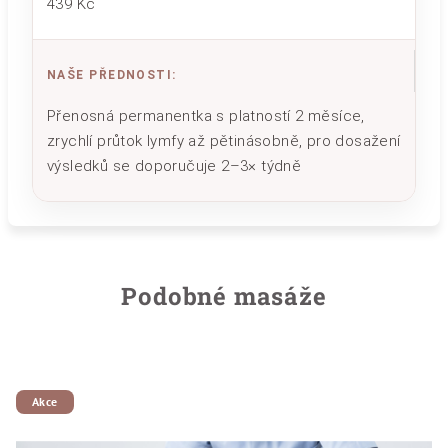
439 Kč
NAŠE PŘEDNOSTI
:
Přenosná permanentka s platností 2 měsíce,
zrychlí průtok lymfy až pětinásobně, pro dosažení
výsledků se doporučuje 2–3× týdně
Podobné masáže
Akce