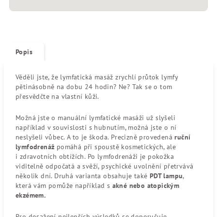
Popis
Věděli jste, že lymfatická masáž zrychlí průtok lymfy
pětinásobně na dobu 24 hodin? Ne? Tak se o tom
přesvědčte na vlastní kůži.
Možná jste o manuální lymfatické masáži už slyšeli
například v souvislosti s hubnutím, možná jste o ní
neslyšeli vůbec. A to je škoda. Precizně provedená
ruční
lymfodrenáž
pomáhá při spoustě kosmetických, ale
i zdravotních obtížích. Po lymfodrenáži je pokožka
viditelně odpočatá a svěží, psychické uvolnění přetrvává
několik dní. Druhá varianta obsahuje také
PDT lampu
,
která vám pomůže například s
akné nebo atopickým
ekzémem.
Pro dosažení nejlepších výsledků se doporučuje