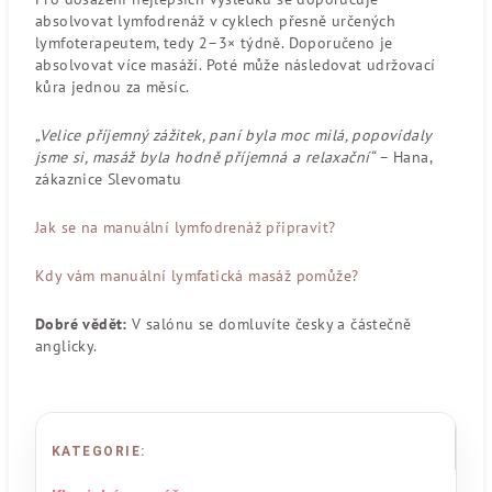
absolvovat lymfodrenáž v cyklech přesně určených
lymfoterapeutem, tedy 2–3× týdně. Doporučeno je
absolvovat více masáží. Poté může následovat udržovací
kůra jednou za měsíc.
„Velice příjemný zážitek, paní byla moc milá, popovídaly
jsme si, masáž byla hodně příjemná a relaxační“
– Hana,
zákaznice Slevomatu
Jak se na manuální lymfodrenáž připravit?
Kdy vám manuální lymfatická masáž pomůže?
Dobré vědět:
V salónu se domluvíte česky a částečně
anglicky.
KATEGORIE
: