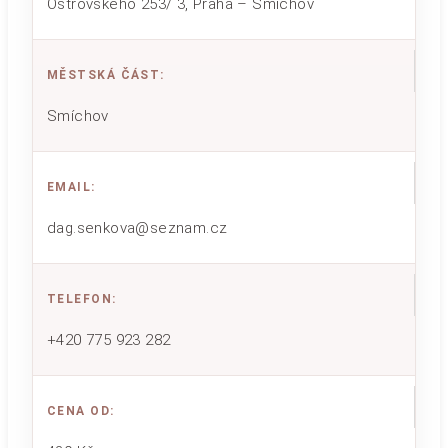
Ostrovského 253/ 3, Praha – Smíchov
MĚSTSKÁ ČÁST
:
Smíchov
EMAIL
:
dag.senkova@seznam.cz
TELEFON
:
+420 775 923 282
CENA OD
: