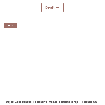
Detail
Akce
Dejte vale bolesti: baňková masáž s aromaterapií v délce 60–