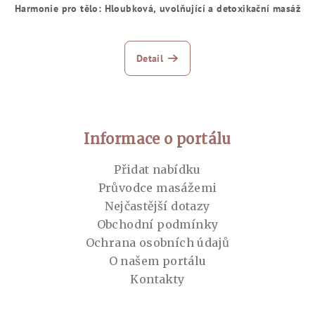
Harmonie pro tělo: Hloubková, uvolňující a detoxikační masáž
Detail
Zápatí
Informace o portálu
Přidat nabídku
Průvodce masážemi
Nejčastější dotazy
Obchodní podmínky
Ochrana osobních údajů
O našem portálu
Kontakty