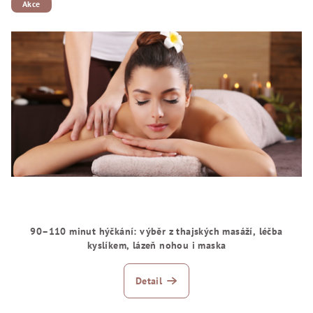
Akce
90–110 minut hýčkání: výběr z thajských masáží, léčba
kyslíkem, lázeň nohou i maska
Detail