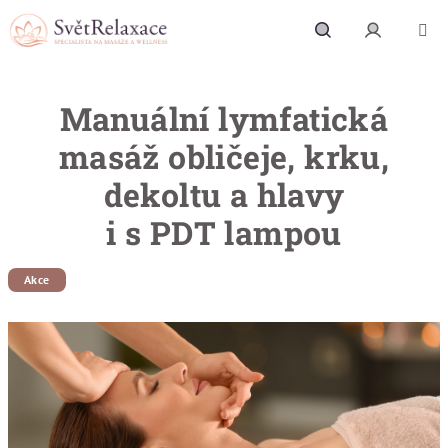
Přejít na obsah
Hledat
Přihlášení
Manuální lymfatická
masáž obličeje, krku,
dekoltu a hlavy
i s PDT lampou
Akce