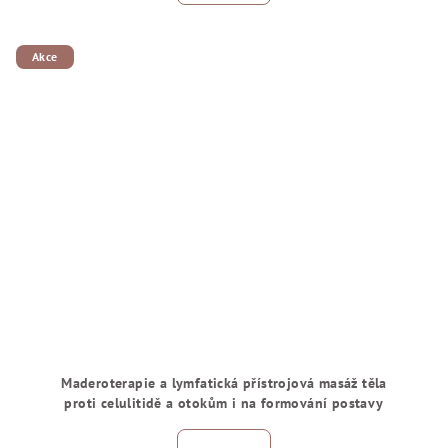
Akce
Maderoterapie a lymfatická přístrojová masáž těla
proti celulitidě a otokům i na formování postavy