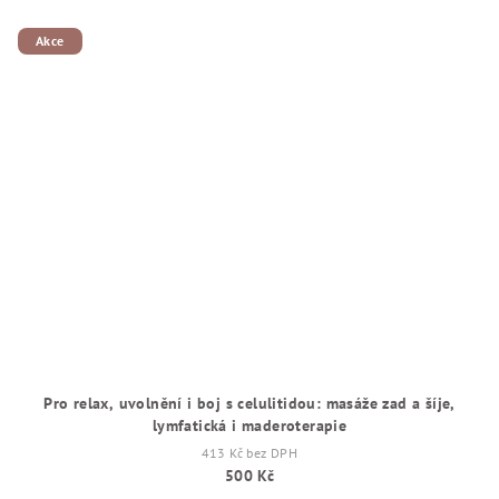
Akce
Pro relax, uvolnění i boj s celulitidou: masáže zad a šíje,
lymfatická i maderoterapie
413 Kč bez DPH
500 Kč