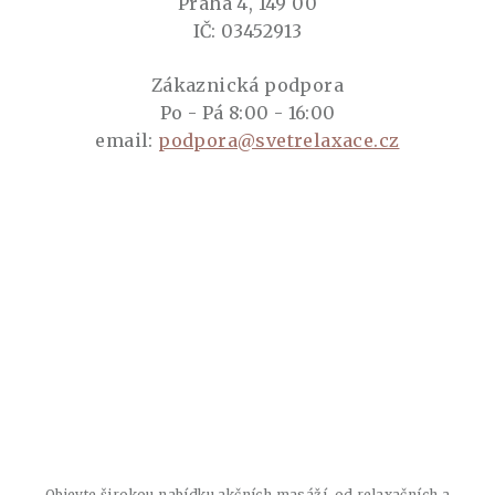
Praha 4, 149 00
IČ: 03452913
Zákaznická podpora
Po - Pá 8:00 - 16:00
email:
podpora@svetrelaxace.cz
Objevte širokou nabídku akčních masáží, od relaxačních a