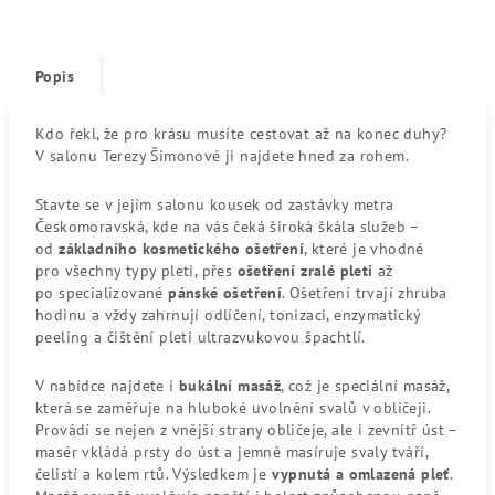
Popis
Kdo řekl, že pro krásu musíte cestovat až na konec duhy?
V salonu Terezy Šimonové ji najdete hned za rohem.
Stavte se v jejím salonu kousek od zastávky metra
Českomoravská, kde na vás čeká široká škála služeb –
od
základního kosmetického ošetření
, které je vhodné
pro všechny typy pleti, přes
ošetření zralé pleti
až
po specializované
pánské ošetření
. Ošetření trvají zhruba
hodinu a vždy zahrnují odlíčení, tonizaci, enzymatický
peeling a čištění pleti ultrazvukovou špachtlí.
V nabídce najdete i
bukální masáž
, což je speciální masáž,
která se zaměřuje na hluboké uvolnění svalů v obličeji.
Provádí se nejen z vnější strany obličeje, ale i zevnitř úst –
masér vkládá prsty do úst a jemně masíruje svaly tváří,
čelistí a kolem rtů. Výsledkem je
vypnutá a omlazená pleť
.