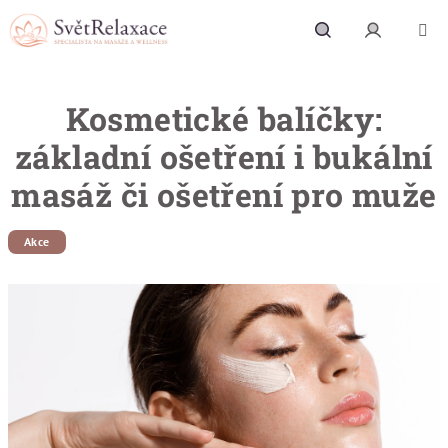
Přejít na obsah
Hledat
Přihlášení
Kosmetické balíčky:
základní ošetření i bukální
masáž či ošetření pro muže
Akce