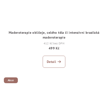
Maderoterapie obličeje, celého těla či intenzivní brazilská
maderoterapie
412 Kč bez DPH
499 Kč
Detail
Akce