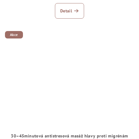
Detail
Akce
30–45minutová antistresová masáž hlavy proti migrénám