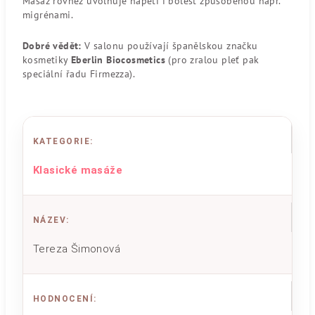
Masáž rovněž uvolňuje napětí i bolest způsobenou např.
migrénami.
Dobré vědět:
V salonu používají španělskou značku
kosmetiky
Eberlin Biocosmetics
(pro zralou pleť pak
speciální řadu Firmezza).
KATEGORIE
:
Klasické masáže
NÁZEV
:
Tereza Šimonová
HODNOCENÍ
: