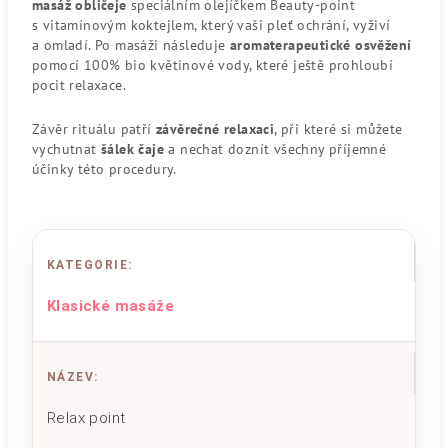
masáž obličeje
speciálním olejíčkem Beauty-point
s vitamínovým koktejlem, který vaši pleť ochrání, vyživí
a omladí. Po masáži následuje
aromaterapeutické osvěžení
pomocí 100% bio květinové vody, které ještě prohloubí
pocit relaxace.
Závěr rituálu patří
závěrečné relaxaci
, při které si můžete
vychutnat
šálek čaje
a nechat doznít všechny příjemné
účinky této procedury.
KATEGORIE
:
Klasické masáže
NÁZEV
:
Relax point