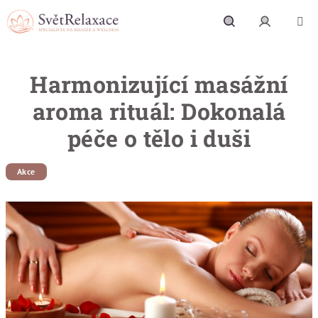
Přejít na obsah
Hledat
Přihlášení
Harmonizující masážní
aroma rituál: Dokonalá
péče o tělo i duši
Akce