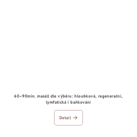
60–90min. masáž dle výběru: hloubková, regenerační,
lymfatická i baňkování
Detail
Zápatí