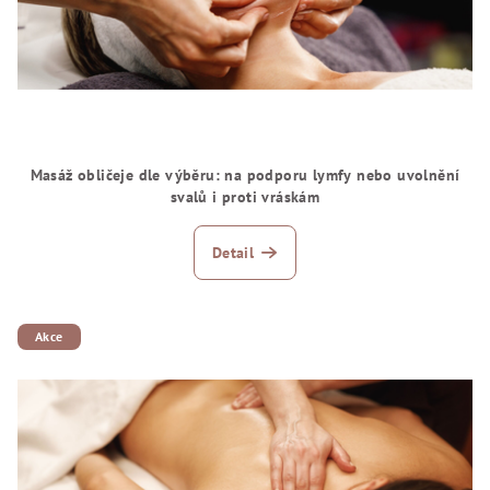
Masáž obličeje dle výběru: na podporu lymfy nebo uvolnění
svalů i proti vráskám
Detail
Akce