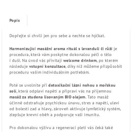
Popis
Dopřejte si chvíli jen pro sebe a nechte se hýčkat.
Harmonizující masážní aroma rituál s levandulí či růží
je
procedura, která vám poskytne dokonalou péči o tělo
i duši. Na úvod vás přivítají
welcome drinkem
, po kterém
následuje
vstupní konzultace
, díky níž můžeme přizpůsobit
proceduru vašim individuálním potřebám.
Poté se uvolníte při
detoxikační lázni nohou s mořskou
solí
, která odplaví napětí a připraví vás na příjemnou
masáž za studena lisovaným BIO olejem
. Tato masáž
účinně odstraňuje psychickou únavu, stres a napětí, uleví
od bolesti zad a hlavy, zároveň aktivuje lymfatický systém,
zlepšuje krevní oběh a podporuje vaši imunitu.
Pro dokonalou výživu a regeneraci pleti vás čeká také