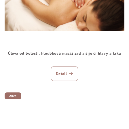
Úleva od bolesti: hloubková masáž zad a šíje či hlavy a krku
Detail
Akce