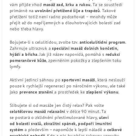
vám přijde vhod
masáž zad, krku a rukou
. Ta se soustředí
primárně na
uvolnění přetížené šíje a trapézů
. Takové
přetížení totiž není radno podceňovat – mnohdy může
přejít až do nepříjemných a dlouhotrvajících bolestí zad
nebo třeba hlavy.
Bojujete-li s celulitidou, zvolte tzv.
anticelulitidní program
.
Zahrnuje ultrazvuk a
speciální masáž dolních končetin,
hýždí a břicha
. Jak již název napovídá, pomáhá s
redukcí
pomerančové kůže
, zpevněním pokožky a zlepšením toku
lymfy.
Aktivní jedinci sáhnou po
sportovní masáži
, která neslouží
pouze k rychlejší regeneraci po náročném výkonu, ale také
jako
prevence zranění
a prostředek ke
zlepšení výkonu
.
Slibujete si od masáže jen čistý relax? Pak volte
celotělovou masáž relaxační
v délce 90 minut. Ta
se postará o zklidnění přestimulované hlavy,
uleví
od bolesti svalů, zkvalitní spánek, podpoří imunitní
systém
a především – napomůže k lepší náladě a
celkové
psychické pohodě
. Kdo z nás by občas takovou vzpruhu