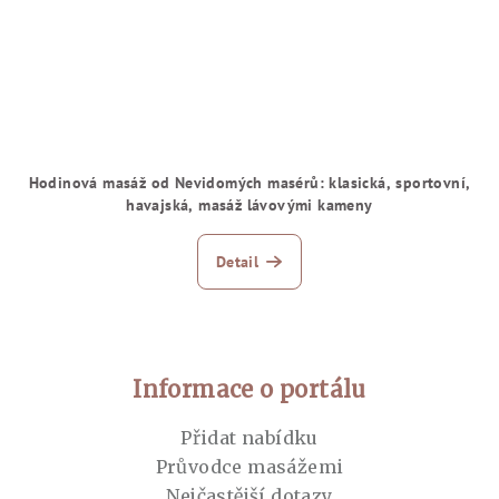
Hodinová masáž od Nevidomých masérů: klasická, sportovní,
havajská, masáž lávovými kameny
Detail
Zápatí
Informace o portálu
Přidat nabídku
Průvodce masážemi
Nejčastější dotazy