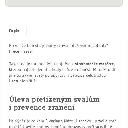
Popis
Prevence bolestí, přemíry stresu i duševní nepohody?
Přece masáž!
Tak si na jednu poctivou dojděte k
vinohradské masérce
,
kterou najdete jen 3 minuty chůze z náměstí Míru. Poradí
si s bolavými svaly po sportovní zátěži, s celulitidou
i zatuhlou šíjí.
Úleva přetíženým svalům
i prevence zranění
Na výběr je celkem 5 variant. Máte-li sedavou práci a chtě
nechtě trávíte hodiny denně u obrazovky počítače, jistě