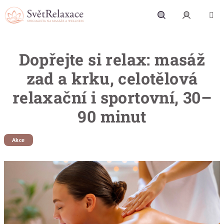
Přejít na obsah
Hledat
Přihlášení
Dopřejte si relax: masáž
zad a krku, celotělová
relaxační i sportovní, 30–
90 minut
Akce